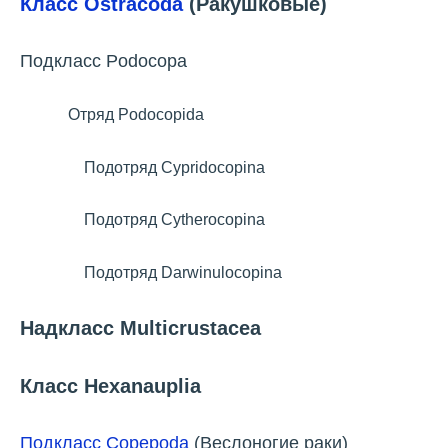
Класс Ostracoda
(Ракушковые)
Подкласс Podocopa
Отряд Podocopida
Подотряд Cypridocopina
Подотряд Cytherocopina
Подотряд Darwinulocopina
Надкласс Multicrustacea
Класс Hexanauplia
Подкласс Copepoda
(Веслоногие раки)