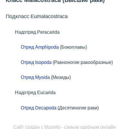
Класс Malacostraca (Высшие раки)
Подкласс Eumalacostraca
Надотряд Peracarida
Отряд Amphipoda
(Бокоплавы)
Отряд Isopoda
(Равноногие ракообразные)
Отряд Mysida
(Мизиды)
Надотряд Eucarida
Отряд Decapoda
(Десятиногие раки)
Сайт создан с
Mozello
- самым удобным онлайн